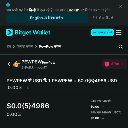
English
日本語
आप अभी यह पेज
हिन्दी
में देख रहे हैं. क्या आप
English
पर स्विच करना चाहेंगे?
Tiếng Việt
English पर स्विच करें
हिन्दी में जारी रखें
Русский
Español (Latinoamérica)
अभी डाउनलोड करें
Türkçe
Italiano
होम
क्रिप्टो कीमतें
PewPew
कीमत
Français
Deutsch
PEWPEW
PewPew
जोखिम
简体中文
2kPoRJ...moon
繁體中文
Português (Portugal)
PEWPEW से USD में:
1 PEWPEW = $0.0{5}4986 USD
Bahasa Indonesia
0.00%
1D
ภาษาไทย
हिन्दी
24h उच्च
24h वॉल
$
0.0{5}4986
বাংলা
$
0.00
--
Español
24h निम्न
24h वॉल
(USDT)
0.00%
$
0.00
--
Português (Brasil)
Español (Argentina)
PEWPEW Price Chart