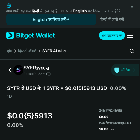
English
日本語
आप अभी यह पेज
हिन्दी
में देख रहे हैं. क्या आप
English
पर स्विच करना चाहेंगे?
Tiếng Việt
English पर स्विच करें
हिन्दी में जारी रखें
Русский
Español (Latinoamérica)
अभी डाउनलोड करें
Türkçe
Italiano
होम
क्रिप्टो कीमतें
SYFR AI
कीमत
Français
Deutsch
SYFR
SYFR AI
जोखिम
简体中文
2ocYd9...SYFR
繁體中文
Português (Portugal)
SYFR से USD में:
1 SYFR = $0.0{5}5913 USD
0.00%
Bahasa Indonesia
1D
ภาษาไทย
हिन्दी
24h उच्च
24h वॉल
$
0.0{5}5913
বাংলা
$
0.00
--
Español
24h निम्न
24h वॉल
(USDT)
0.00%
$
0.00
--
Português (Brasil)
Español (Argentina)
SYFR Price Chart