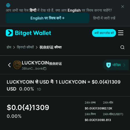
English
日本語
आप अभी यह पेज
हिन्दी
में देख रहे हैं. क्या आप
English
पर स्विच करना चाहेंगे?
Tiếng Việt
English पर स्विच करें
हिन्दी में जारी रखें
Русский
Español (Latinoamérica)
अभी डाउनलोड करें
Türkçe
Italiano
होम
क्रिप्टो कीमतें
祝你好运
कीमत
Français
Deutsch
LUCKYCOIN
祝你好运
जोखिम
简体中文
3BtunC...bonk
繁體中文
Português (Portugal)
LUCKYCOIN से USD में:
1 LUCKYCOIN = $0.0{4}1309
Bahasa Indonesia
USD
0.00%
1D
ภาษาไทย
हिन्दी
24h उच्च
24h वॉल
$
0.0{4}1309
বাংলা
$
0.0{4}1309
62.12K
Español
24h निम्न
24h वॉल
(USDT)
0.00%
$
0.0{4}1309
0.813
Português (Brasil)
Español (Argentina)
LUCKYCOIN Price Chart