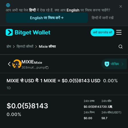
English
日本語
आप अभी यह पेज
हिन्दी
में देख रहे हैं. क्या आप
English
पर स्विच करना चाहेंगे?
Tiếng Việt
English पर स्विच करें
हिन्दी में जारी रखें
Русский
Español (Latinoamérica)
अभी डाउनलोड करें
Türkçe
Italiano
होम
क्रिप्टो कीमतें
Mixie
कीमत
Français
Deutsch
MIXIE
Mixie
जोखिम
简体中文
3E8muK...pump
繁體中文
Português (Portugal)
MIXIE से USD में:
1 MIXIE = $0.0{5}8143 USD
0.00%
Bahasa Indonesia
1D
ภาษาไทย
हिन्दी
24h उच्च
24h वॉल
$
0.0{5}8143
বাংলা
$
0.0{5}8143
720.5萬
Español
24h निम्न
24h वॉल
(USDT)
0.00%
$
0.00
58.7
Português (Brasil)
Español (Argentina)
MIXIE Price Chart