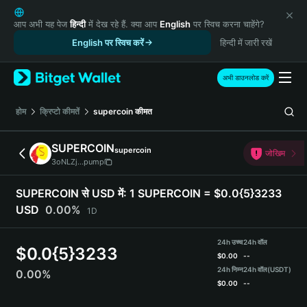
English
日本語
आप अभी यह पेज
हिन्दी
में देख रहे हैं. क्या आप
English
पर स्विच करना चाहेंगे?
Tiếng Việt
English पर स्विच करें
हिन्दी में जारी रखें
Русский
Español (Latinoamérica)
अभी डाउनलोड करें
Türkçe
Italiano
होम
क्रिप्टो कीमतें
supercoin
कीमत
Français
Deutsch
SUPERCOIN
supercoin
जोखिम
简体中文
3oNLZj...pump
繁體中文
Português (Portugal)
SUPERCOIN से USD में:
1 SUPERCOIN = $0.0{5}3233
Bahasa Indonesia
USD
0.00%
1D
ภาษาไทย
हिन्दी
24h उच्च
24h वॉल
$
0.0{5}3233
বাংলা
$
0.00
--
Español
24h निम्न
24h वॉल
(USDT)
0.00%
$
0.00
--
Português (Brasil)
Español (Argentina)
SUPERCOIN Price Chart