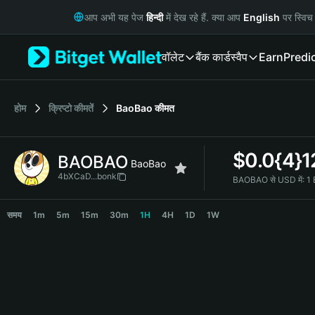
English
आप अभी यह पेज
हिन्दी
में देख रहे हैं. क्या आप
English
पर स्विच 
日本語
Tiếng Việt
वॉलेट
बैंक कार्ड
स्वैप
Earn
Predi
Русский
Español (Latinoamérica)
Türkçe
Italiano
होम
क्रिप्टो कीमतें
BaoBao
कीमत
Français
Deutsch
$
0.0{4}
BAOBAO
简体中文
BaoBao
繁體中文
4bXCaD...bonk
BAOBAO से USD में:
1
Português (Portugal)
BAOBAO Price Chart
Bahasa Indonesia
समय
1m
5m
15m
30m
1H
4H
1D
1W
ภาษาไทย
हिन्दी
বাংলা
Español
Português (Brasil)
Español (Argentina)