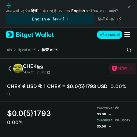
English
日本語
आप अभी यह पेज
हिन्दी
में देख रहे हैं. क्या आप
English
पर स्विच करना चाहेंगे?
Tiếng Việt
English पर स्विच करें
हिन्दी में जारी रखें
Русский
Español (Latinoamérica)
अभी डाउनलोड करें
Türkçe
Italiano
होम
क्रिप्टो कीमतें
检查
कीमत
Français
Deutsch
CHEK
检查
जोखिम
简体中文
5Lm7ct...pump
繁體中文
Português (Portugal)
CHEK से USD में:
1 CHEK = $0.0{5}1793 USD
0.00%
Bahasa Indonesia
1D
ภาษาไทย
हिन्दी
24h उच्च
24h वॉल
$
0.0{5}1793
বাংলা
$
0.00
--
Español
24h निम्न
24h वॉल
(USDT)
0.00%
$
0.00
--
Português (Brasil)
Español (Argentina)
CHEK Price Chart