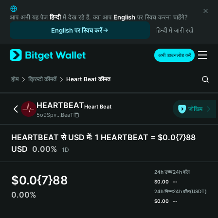
English
日本語
आप अभी यह पेज
हिन्दी
में देख रहे हैं. क्या आप
English
पर स्विच करना चाहेंगे?
Tiếng Việt
English पर स्विच करें
हिन्दी में जारी रखें
Русский
Español (Latinoamérica)
अभी डाउनलोड करें
Türkçe
Italiano
होम
क्रिप्टो कीमतें
Heart Beat
कीमत
Français
Deutsch
HEARTBEAT
Heart Beat
जोखिम
简体中文
5o9Spv...BeaT
繁體中文
Português (Portugal)
HEARTBEAT से USD में:
1 HEARTBEAT = $0.0{7}88
Bahasa Indonesia
USD
0.00%
1D
ภาษาไทย
हिन्दी
24h उच्च
24h वॉल
$
0.0{7}88
বাংলা
$
0.00
--
Español
24h निम्न
24h वॉल
(USDT)
0.00%
$
0.00
--
Português (Brasil)
Español (Argentina)
HEARTBEAT Price Chart