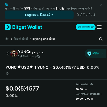
English
日本語
आप अभी यह पेज
हिन्दी
में देख रहे हैं. क्या आप
English
पर स्विच करना चाहेंगे?
Tiếng Việt
English पर स्विच करें
हिन्दी में जारी रखें
Русский
Español (Latinoamérica)
अभी डाउनलोड करें
Türkçe
Italiano
होम
क्रिप्टो कीमतें
lil yang unc
कीमत
Français
Deutsch
YUNC
lil yang unc
जोखिम
简体中文
5yRShd...pump
繁體中文
Português (Portugal)
YUNC से USD में:
1 YUNC = $0.0{5}1577 USD
0.00%
Bahasa Indonesia
1D
ภาษาไทย
हिन्दी
24h उच्च
24h वॉल
$
0.0{5}1577
বাংলা
$
0.00
--
Español
24h निम्न
24h वॉल
(USDT)
0.00%
$
0.00
0.0241
Português (Brasil)
Español (Argentina)
YUNC Price Chart