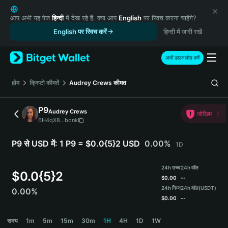
English
日本語
आप अभी यह पेज
हिन्दी
में देख रहे हैं. क्या आप
English
पर स्विच करना चाहेंगे?
Tiếng Việt
English पर स्विच करें
हिन्दी में जारी रखें
Русский
Español (Latinoamérica)
अभी डाउनलोड करें
Türkçe
Italiano
होम
क्रिप्टो कीमतें
Audrey Crews
कीमत
Français
Deutsch
P9
Audrey Crews
जोखिम
简体中文
6H4qX8...bonk
繁體中文
Português (Portugal)
P9 से USD में:
1 P9 = $0.0{5}2 USD
0.00%
1D
Bahasa Indonesia
ภาษาไทย
24h उच्च
24h वॉल
$
0.0{5}2
हिन्दी
$
0.00
--
বাংলা
24h निम्न
24h वॉल
(USDT)
0.00%
$
0.00
--
Español
Português (Brasil)
P9 Price Chart
समय
1m
5m
15m
30m
1H
4H
1D
1W
Español (Argentina)