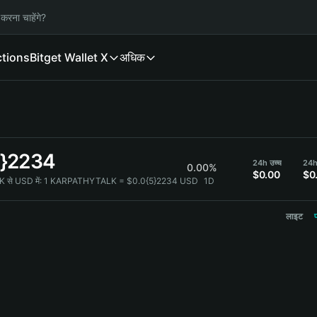
करना चाहेंगे?
ctions
Bitget Wallet X
अधिक
5}2234
24h उच्च
24h 
0.00%
$0.00
$0
े USD में:
1 KARPATHYTALK = $0.0{5}2234 USD
1D
लाइट
प