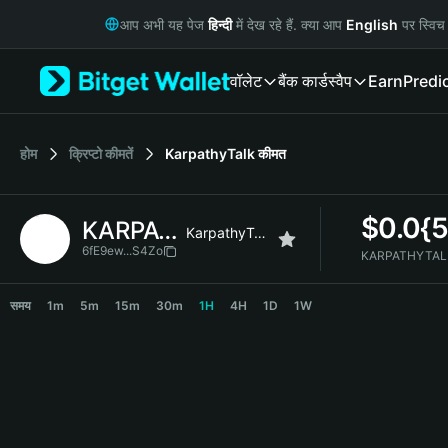
English
आप अभी यह पेज
हिन्दी
में देख रहे हैं. क्या आप
English
पर स्विच 
日本語
Tiếng Việt
वॉलेट
बैंक कार्ड
स्वैप
Earn
Predi
Русский
Español (Latinoamérica)
Türkçe
Italiano
होम
क्रिप्टो कीमतें
KarpathyTalk
कीमत
Français
Deutsch
$
0.0{
KARPATHYTALK
简体中文
KarpathyTalk
繁體中文
6fE9ew...S4Zo
KARPATHYTALK स
Português (Portugal)
KARPATHYTALK Price Chart
Bahasa Indonesia
समय
1m
5m
15m
30m
1H
4H
1D
1W
ภาษาไทย
हिन्दी
বাংলা
Español
Português (Brasil)
Español (Argentina)