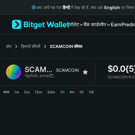
English
आप अभी यह पेज
हिन्दी
में देख रहे हैं. क्या आप
English
पर स्विच 
日本語
Tiếng Việt
वॉलेट
बैंक कार्ड
स्वैप
Earn
Predi
Русский
Español (Latinoamérica)
Türkçe
Italiano
होम
क्रिप्टो कीमतें
SCAMCOIN
कीमत
Français
Deutsch
$
0.0{5
SCAMCOIN
简体中文
SCAMCOIN
繁體中文
6gd5ub...pump
SCAMCOIN से USD
Português (Portugal)
SCAMCOIN Price Chart
Bahasa Indonesia
समय
1m
5m
15m
30m
1H
4H
1D
1W
ภาษาไทย
हिन्दी
বাংলা
Español
Português (Brasil)
Español (Argentina)