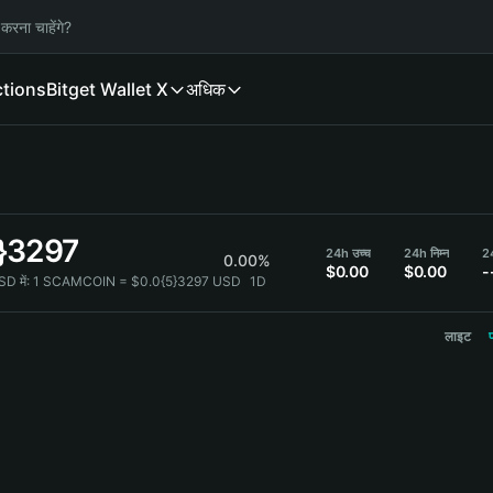
करना चाहेंगे?
ctions
Bitget Wallet X
अधिक
}3297
24h उच्च
24h निम्न
2
0.00%
$0.00
$0.00
-
 में:
1 SCAMCOIN = $0.0{5}3297 USD
1D
लाइट
प