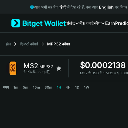
English
आप अभी यह पेज
हिन्दी
में देख रहे हैं. क्या आप
English
पर स्विच 
日本語
Tiếng Việt
वॉलेट
बैंक कार्ड
स्वैप
Earn
Predi
Русский
Español (Latinoamérica)
Türkçe
Italiano
होम
क्रिप्टो कीमतें
MPP32
कीमत
Français
Deutsch
$
0.0002138
M32
简体中文
MPP32
繁體中文
6hKtz8...pump
M32 से USD में:
1 M32 = $0.0
Português (Portugal)
M32 Price Chart
Bahasa Indonesia
समय
1m
5m
15m
30m
1H
4H
1D
1W
ภาษาไทย
हिन्दी
বাংলা
Español
Português (Brasil)
Español (Argentina)