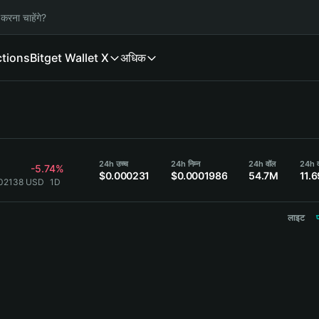
करना चाहेंगे?
ctions
Bitget Wallet X
अधिक
24h उच्च
24h निम्न
24h वॉल
24h व
-5.74%
$0.000231
$0.0001986
54.7M
11.
002138 USD
1D
लाइट
प