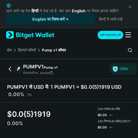
English
日本語
आप अभी यह पेज
हिन्दी
में देख रहे हैं. क्या आप
English
पर स्विच करना चाहेंगे?
Tiếng Việt
English पर स्विच करें
हिन्दी में जारी रखें
Русский
Español (Latinoamérica)
अभी डाउनलोड करें
Türkçe
Italiano
होम
क्रिप्टो कीमतें
Pump v1
कीमत
Français
Deutsch
PUMPV1
Pump v1
जोखिम
简体中文
6mH4Pw...pump
繁體中文
Português (Portugal)
PUMPV1 से USD में:
1 PUMPV1 = $0.0{5}1919 USD
Bahasa Indonesia
0.00%
1D
ภาษาไทย
हिन्दी
24h उच्च
24h वॉल
$
0.0{5}1919
বাংলা
$
0.00
--
Español
24h निम्न
24h वॉल
(USDT)
0.00%
$
0.00
--
Português (Brasil)
Español (Argentina)
PUMPV1 Price Chart