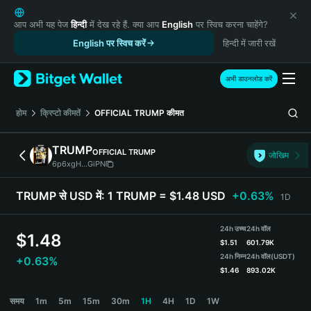
English
日本語
आप अभी यह पेज
हिन्दी
में देख रहे हैं. क्या आप
English
पर स्विच करना चाहेंगे?
Tiếng Việt
English पर स्विच करें
हिन्दी में जारी रखें
Русский
Español (Latinoamérica)
अभी डाउनलोड करें
Türkçe
Italiano
होम
क्रिप्टो कीमतें
OFFICIAL TRUMP
कीमत
Français
Deutsch
TRUMP
OFFICIAL TRUMP
जोखिम
简体中文
6p6xgH...GiPN
繁體中文
Português (Portugal)
TRUMP से USD में:
1 TRUMP = $1.48 USD
+0.63%
1D
Bahasa Indonesia
ภาษาไทย
24h उच्च
24h वॉल
$
1.48
हिन्दी
$
1.51
601.79K
বাংলা
24h निम्न
24h वॉल
(USDT)
+0.63%
$
1.46
893.02K
Español
Português (Brasil)
TRUMP Price Chart
समय
1m
5m
15m
30m
1H
4H
1D
1W
Español (Argentina)