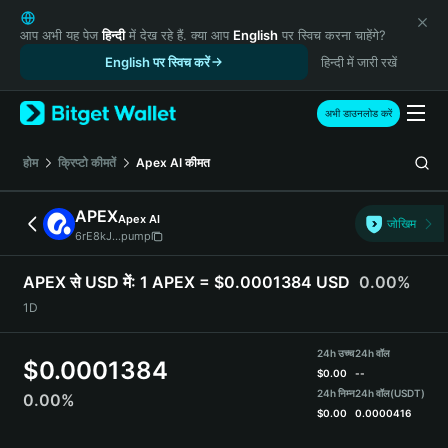
English
日本語
आप अभी यह पेज
हिन्दी
में देख रहे हैं. क्या आप
English
पर स्विच करना चाहेंगे?
Tiếng Việt
English पर स्विच करें
हिन्दी में जारी रखें
Русский
Español (Latinoamérica)
अभी डाउनलोड करें
Türkçe
Italiano
होम
क्रिप्टो कीमतें
Apex AI
कीमत
Français
Deutsch
APEX
Apex AI
जोखिम
简体中文
6rE8kJ...pump
繁體中文
Português (Portugal)
APEX से USD में:
1 APEX = $0.0001384 USD
0.00%
Bahasa Indonesia
1D
ภาษาไทย
हिन्दी
24h उच्च
24h वॉल
$
0.0001384
বাংলা
$
0.00
--
Español
24h निम्न
24h वॉल
(USDT)
0.00%
$
0.00
0.0000416
Português (Brasil)
Español (Argentina)
APEX Price Chart