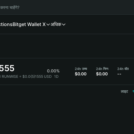
करना चाहेंगे?
ctions
Bitget Wallet X
अधिक
1555
24h उच्च
24h निम्न
24h वॉल
0.00%
$0.00
$0.00
--
1 RUNWISE = $0.0{5}1555 USD
1D
लाइट
प