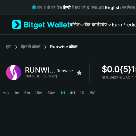
English
आप अभी यह पेज
हिन्दी
में देख रहे हैं. क्या आप
English
पर स्विच 
日本語
Tiếng Việt
वॉलेट
बैंक कार्ड
स्वैप
Earn
Predi
Русский
Español (Latinoamérica)
Türkçe
Italiano
होम
क्रिप्टो कीमतें
Runwise
कीमत
Français
Deutsch
$
0.0{5}
RUNWISE
简体中文
Runwise
繁體中文
7mHDBU...pump
RUNWISE से USD में:
Português (Portugal)
RUNWISE Price Chart
Bahasa Indonesia
समय
1m
5m
15m
30m
1H
4H
1D
1W
ภาษาไทย
हिन्दी
বাংলা
Español
Português (Brasil)
Español (Argentina)