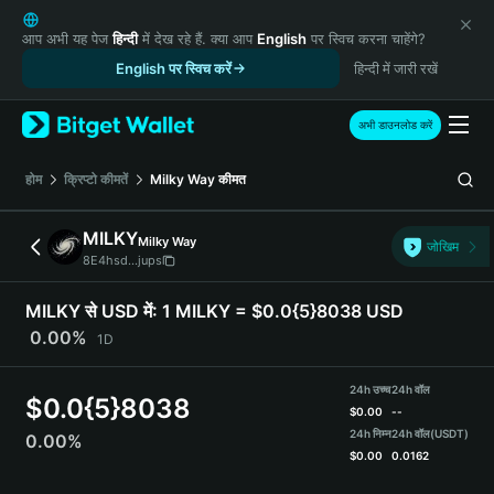
English
日本語
आप अभी यह पेज
हिन्दी
में देख रहे हैं. क्या आप
English
पर स्विच करना चाहेंगे?
Tiếng Việt
English पर स्विच करें
हिन्दी में जारी रखें
Русский
Español (Latinoamérica)
अभी डाउनलोड करें
Türkçe
Italiano
होम
क्रिप्टो कीमतें
Milky Way
कीमत
Français
Deutsch
MILKY
Milky Way
जोखिम
简体中文
8E4hsd...jups
繁體中文
Português (Portugal)
MILKY से USD में:
1 MILKY = $0.0{5}8038 USD
Bahasa Indonesia
0.00%
1D
ภาษาไทย
हिन्दी
24h उच्च
24h वॉल
$
0.0{5}8038
বাংলা
$
0.00
--
Español
24h निम्न
24h वॉल
(USDT)
0.00%
$
0.00
0.0162
Português (Brasil)
Español (Argentina)
MILKY Price Chart