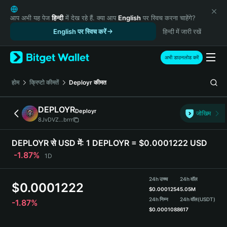
English
日本語
आप अभी यह पेज
हिन्दी
में देख रहे हैं. क्या आप
English
पर स्विच करना चाहेंगे?
Tiếng Việt
English पर स्विच करें
हिन्दी में जारी रखें
Русский
Español (Latinoamérica)
अभी डाउनलोड करें
Türkçe
Italiano
होम
क्रिप्टो कीमतें
Deployr
कीमत
Français
Deutsch
DEPLOYR
Deployr
जोखिम
简体中文
8JvDVZ...brrr
繁體中文
Português (Portugal)
DEPLOYR से USD में:
1 DEPLOYR = $0.0001222 USD
Bahasa Indonesia
-1.87%
1D
ภาษาไทย
हिन्दी
24h उच्च
24h वॉल
$
0.0001222
বাংলা
$
0.0001254
5.05M
Español
24h निम्न
24h वॉल
(USDT)
-1.87%
$
0.0001088
617
Português (Brasil)
Español (Argentina)
DEPLOYR Price Chart