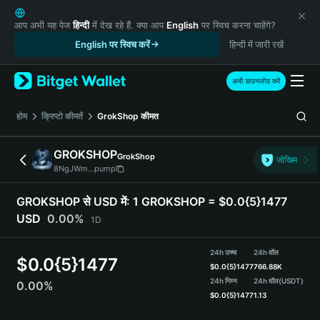
English
日本語
आप अभी यह पेज
हिन्दी
में देख रहे हैं. क्या आप
English
पर स्विच करना चाहेंगे?
Tiếng Việt
English पर स्विच करें
हिन्दी में जारी रखें
Русский
Español (Latinoamérica)
अभी डाउनलोड करें
Türkçe
Italiano
होम
क्रिप्टो कीमतें
GrokShop
कीमत
Français
Deutsch
GROKSHOP
GrokShop
जोखिम
简体中文
8NgJWm...pump
繁體中文
Português (Portugal)
GROKSHOP से USD में:
1 GROKSHOP = $0.0{5}1477
Bahasa Indonesia
USD
0.00%
1D
ภาษาไทย
हिन्दी
24h उच्च
24h वॉल
$
0.0{5}1477
বাংলা
$
0.0{5}1477
766.88K
Español
24h निम्न
24h वॉल
(USDT)
0.00%
$
0.0{5}1477
1.13
Português (Brasil)
Español (Argentina)
GROKSHOP Price Chart