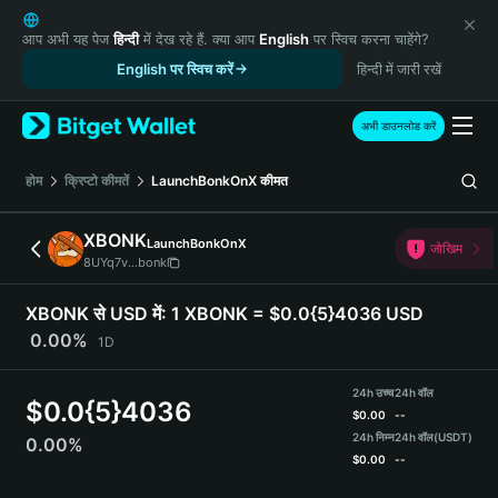
English
日本語
आप अभी यह पेज
हिन्दी
में देख रहे हैं. क्या आप
English
पर स्विच करना चाहेंगे?
Tiếng Việt
English पर स्विच करें
हिन्दी में जारी रखें
Русский
Español (Latinoamérica)
अभी डाउनलोड करें
Türkçe
Italiano
होम
क्रिप्टो कीमतें
LaunchBonkOnX
कीमत
Français
Deutsch
XBONK
LaunchBonkOnX
जोखिम
简体中文
8UYq7v...bonk
繁體中文
Português (Portugal)
XBONK से USD में:
1 XBONK = $0.0{5}4036 USD
Bahasa Indonesia
0.00%
1D
ภาษาไทย
हिन्दी
24h उच्च
24h वॉल
$
0.0{5}4036
বাংলা
$
0.00
--
Español
24h निम्न
24h वॉल
(USDT)
0.00%
$
0.00
--
Português (Brasil)
Español (Argentina)
XBONK Price Chart