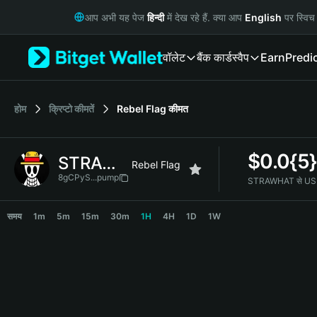
English
आप अभी यह पेज
हिन्दी
में देख रहे हैं. क्या आप
English
पर स्विच 
日本語
Tiếng Việt
वॉलेट
बैंक कार्ड
स्वैप
Earn
Predi
Русский
Español (Latinoamérica)
Türkçe
Italiano
होम
क्रिप्टो कीमतें
Rebel Flag
कीमत
Français
Deutsch
$
0.0{5
STRAWHAT
简体中文
Rebel Flag
繁體中文
8gCPyS...pump
STRAWHAT से USD 
Português (Portugal)
STRAWHAT Price Chart
Bahasa Indonesia
समय
1m
5m
15m
30m
1H
4H
1D
1W
ภาษาไทย
हिन्दी
বাংলা
Español
Português (Brasil)
Español (Argentina)