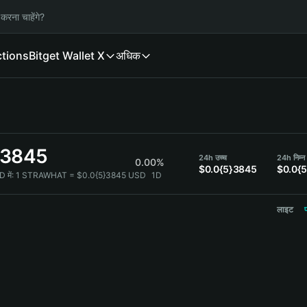
करना चाहेंगे?
ctions
Bitget Wallet X
अधिक
}3845
24h उच्च
24h निम्न
0.00%
$0.0{5}3845
$0.0{
में:
1 STRAWHAT = $0.0{5}3845 USD
1D
लाइट
प