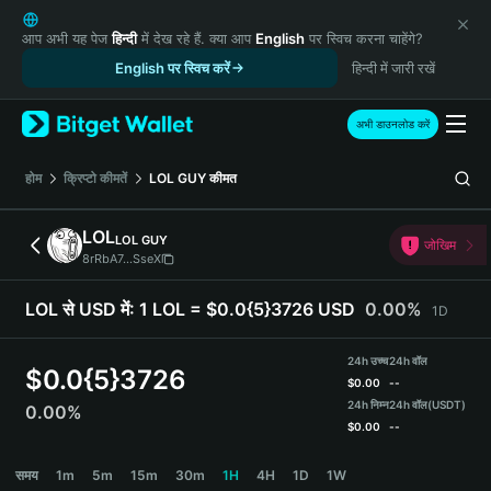
English
日本語
आप अभी यह पेज
हिन्दी
में देख रहे हैं. क्या आप
English
पर स्विच करना चाहेंगे?
Tiếng Việt
English पर स्विच करें
हिन्दी में जारी रखें
Русский
Español (Latinoamérica)
अभी डाउनलोड करें
Türkçe
Italiano
होम
क्रिप्टो कीमतें
LOL GUY
कीमत
Français
Deutsch
LOL
LOL GUY
जोखिम
简体中文
8rRbA7...SseX
繁體中文
Português (Portugal)
LOL से USD में:
1 LOL = $0.0{5}3726 USD
0.00%
1D
Bahasa Indonesia
ภาษาไทย
24h उच्च
24h वॉल
$
0.0{5}3726
हिन्दी
$
0.00
--
বাংলা
24h निम्न
24h वॉल
(USDT)
0.00%
$
0.00
--
Español
Português (Brasil)
LOL Price Chart
समय
1m
5m
15m
30m
1H
4H
1D
1W
Español (Argentina)