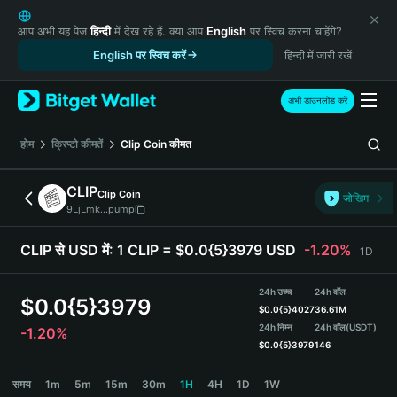
English
日本語
आप अभी यह पेज
हिन्दी
में देख रहे हैं. क्या आप
English
पर स्विच करना चाहेंगे?
Tiếng Việt
English पर स्विच करें
हिन्दी में जारी रखें
Русский
Español (Latinoamérica)
अभी डाउनलोड करें
Türkçe
Italiano
होम
क्रिप्टो कीमतें
Clip Coin
कीमत
Français
Deutsch
CLIP
Clip Coin
जोखिम
简体中文
9LjLmk...pump
繁體中文
Português (Portugal)
CLIP से USD में:
1 CLIP = $0.0{5}3979 USD
-1.20%
1D
Bahasa Indonesia
ภาษาไทย
24h उच्च
24h वॉल
$
0.0{5}3979
हिन्दी
$
0.0{5}4027
36.61M
বাংলা
24h निम्न
24h वॉल
(USDT)
-1.20%
$
0.0{5}3979
146
Español
Português (Brasil)
CLIP Price Chart
समय
1m
5m
15m
30m
1H
4H
1D
1W
Español (Argentina)