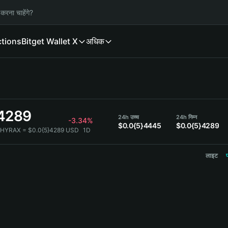
करना चाहेंगे?
ctions
Bitget Wallet X
अधिक
}4289
24h उच्च
24h निम्न
-3.34%
$0.0{5}4445
$0.0{5}4289
 HYRAX = $0.0{5}4289 USD
1D
लाइट
प