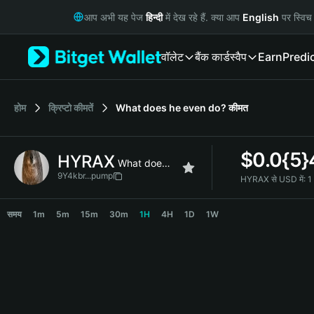
English
आप अभी यह पेज
हिन्दी
में देख रहे हैं. क्या आप
English
पर स्विच 
日本語
Tiếng Việt
वॉलेट
बैंक कार्ड
स्वैप
Earn
Predi
Русский
Español (Latinoamérica)
Türkçe
Italiano
होम
क्रिप्टो कीमतें
What does he even do?
कीमत
Français
Deutsch
$
0.0{5
HYRAX
简体中文
What does he even do?
繁體中文
9Y4kbr...pump
HYRAX से USD में:
1
Português (Portugal)
HYRAX Price Chart
Bahasa Indonesia
समय
1m
5m
15m
30m
1H
4H
1D
1W
ภาษาไทย
हिन्दी
বাংলা
Español
Português (Brasil)
Español (Argentina)