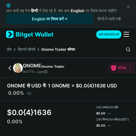
English
日本語
आप अभी यह पेज
हिन्दी
में देख रहे हैं. क्या आप
English
पर स्विच करना चाहेंगे?
Tiếng Việt
English पर स्विच करें
हिन्दी में जारी रखें
Русский
Español (Latinoamérica)
अभी डाउनलोड करें
Türkçe
Italiano
होम
क्रिप्टो कीमतें
Gnome Trader
कीमत
Français
Deutsch
GNOME
Gnome Trader
जोखिम
简体中文
9d7TTx...jups
繁體中文
Português (Portugal)
GNOME से USD में:
1 GNOME = $0.0{4}1636 USD
Bahasa Indonesia
0.00%
1D
ภาษาไทย
हिन्दी
24h उच्च
24h वॉल
$
0.0{4}1636
বাংলা
$
0.00
--
Español
24h निम्न
24h वॉल
(USDT)
0.00%
$
0.00
--
Português (Brasil)
Español (Argentina)
GNOME Price Chart