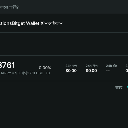
करना चाहेंगे?
ctions
Bitget Wallet X
अधिक
3761
24h उच्च
24h निम्न
24h वॉल
2
0.00%
$0.00
$0.00
--
0
 HARRY = $0.0{5}3761 USD
1D
लाइट
प