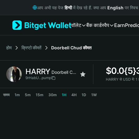
English
आप अभी यह पेज
हिन्दी
में देख रहे हैं. क्या आप
English
पर स्विच 
日本語
Tiếng Việt
वॉलेट
बैंक कार्ड
स्वैप
Earn
Predi
Русский
Español (Latinoamérica)
Türkçe
Italiano
होम
क्रिप्टो कीमतें
Doorbell Chud
कीमत
Français
Deutsch
$
0.0{5}
HARRY
简体中文
Doorbell Chud
繁體中文
9rHabU...pump
HARRY से USD में:
1
Português (Portugal)
HARRY Price Chart
Bahasa Indonesia
समय
1m
5m
15m
30m
1H
4H
1D
1W
ภาษาไทย
हिन्दी
বাংলা
Español
Português (Brasil)
Español (Argentina)