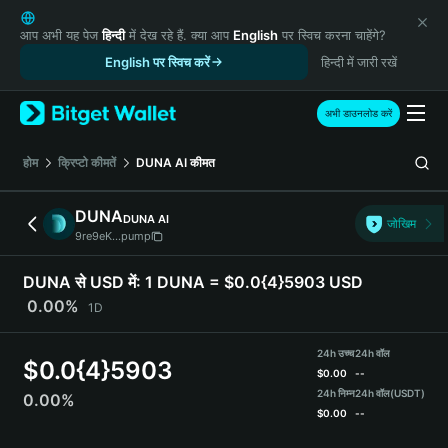
English
日本語
आप अभी यह पेज
हिन्दी
में देख रहे हैं. क्या आप
English
पर स्विच करना चाहेंगे?
Tiếng Việt
English पर स्विच करें
हिन्दी में जारी रखें
Русский
Español (Latinoamérica)
अभी डाउनलोड करें
Türkçe
Italiano
होम
क्रिप्टो कीमतें
DUNA AI
कीमत
Français
Deutsch
DUNA
DUNA AI
जोखिम
简体中文
9re9eK...pump
繁體中文
Português (Portugal)
DUNA से USD में:
1 DUNA = $0.0{4}5903 USD
Bahasa Indonesia
0.00%
1D
ภาษาไทย
हिन्दी
24h उच्च
24h वॉल
$
0.0{4}5903
বাংলা
$
0.00
--
Español
24h निम्न
24h वॉल
(USDT)
0.00%
$
0.00
--
Português (Brasil)
Español (Argentina)
DUNA Price Chart