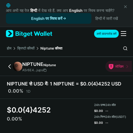
English
日本語
आप अभी यह पेज
हिन्दी
में देख रहे हैं. क्या आप
English
पर स्विच करना चाहेंगे?
Tiếng Việt
English पर स्विच करें
हिन्दी में जारी रखें
Русский
Español (Latinoamérica)
अभी डाउनलोड करें
Türkçe
Italiano
होम
क्रिप्टो कीमतें
Niptune
कीमत
Français
Deutsch
NIPTUNE
Niptune
जोखिम
简体中文
A5r6E4...jups
繁體中文
Português (Portugal)
NIPTUNE से USD में:
1 NIPTUNE = $0.0{4}4252 USD
Bahasa Indonesia
0.00%
1D
ภาษาไทย
हिन्दी
24h उच्च
24h वॉल
$
0.0{4}4252
বাংলা
$
0.00
--
Español
24h निम्न
24h वॉल
(USDT)
0.00%
$
0.00
--
Português (Brasil)
Español (Argentina)
NIPTUNE Price Chart