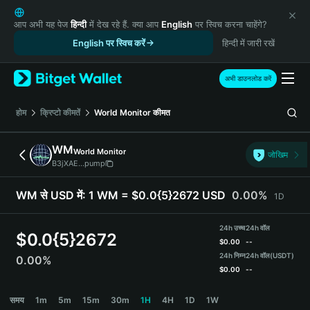
English
日本語
आप अभी यह पेज
हिन्दी
में देख रहे हैं. क्या आप
English
पर स्विच करना चाहेंगे?
Tiếng Việt
English पर स्विच करें
हिन्दी में जारी रखें
Русский
Español (Latinoamérica)
अभी डाउनलोड करें
Türkçe
Italiano
होम
क्रिप्टो कीमतें
World Monitor
कीमत
Français
Deutsch
WM
World Monitor
जोखिम
简体中文
B3jXAE...pump
繁體中文
Português (Portugal)
WM से USD में:
1 WM = $0.0{5}2672 USD
0.00%
1D
Bahasa Indonesia
ภาษาไทย
24h उच्च
24h वॉल
$
0.0{5}2672
हिन्दी
$
0.00
--
বাংলা
24h निम्न
24h वॉल
(USDT)
0.00%
$
0.00
--
Español
Português (Brasil)
WM Price Chart
समय
1m
5m
15m
30m
1H
4H
1D
1W
Español (Argentina)