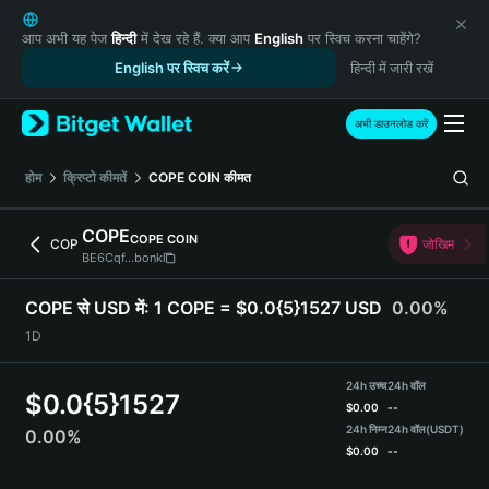
English
日本語
आप अभी यह पेज
हिन्दी
में देख रहे हैं. क्या आप
English
पर स्विच करना चाहेंगे?
Tiếng Việt
English पर स्विच करें
हिन्दी में जारी रखें
Русский
Español (Latinoamérica)
अभी डाउनलोड करें
Türkçe
Italiano
होम
क्रिप्टो कीमतें
COPE COIN
कीमत
Français
Deutsch
COPE
COPE COIN
COP
जोखिम
简体中文
BE6Cqf...bonk
繁體中文
Português (Portugal)
COPE से USD में:
1 COPE = $0.0{5}1527 USD
0.00%
Bahasa Indonesia
1D
ภาษาไทย
हिन्दी
24h उच्च
24h वॉल
$
0.0{5}1527
বাংলা
$
0.00
--
Español
24h निम्न
24h वॉल
(USDT)
0.00%
$
0.00
--
Português (Brasil)
Español (Argentina)
COPE Price Chart