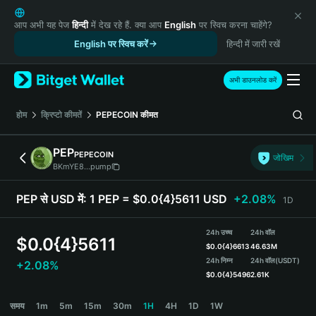
English
日本語
आप अभी यह पेज
हिन्दी
में देख रहे हैं. क्या आप
English
पर स्विच करना चाहेंगे?
Tiếng Việt
English पर स्विच करें
हिन्दी में जारी रखें
Русский
Español (Latinoamérica)
अभी डाउनलोड करें
Türkçe
Italiano
होम
क्रिप्टो कीमतें
PEPECOIN
कीमत
Français
Deutsch
PEP
PEPECOIN
जोखिम
简体中文
BKmYE8...pump
繁體中文
Português (Portugal)
PEP से USD में:
1 PEP = $0.0{4}5611 USD
+2.08%
1D
Bahasa Indonesia
ภาษาไทย
24h उच्च
24h वॉल
$
0.0{4}5611
हिन्दी
$
0.0{4}6613
46.63M
বাংলা
24h निम्न
24h वॉल
(USDT)
+2.08%
$
0.0{4}5496
2.61K
Español
Português (Brasil)
PEP Price Chart
समय
1m
5m
15m
30m
1H
4H
1D
1W
Español (Argentina)