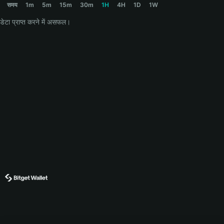
समय
1m
5m
15m
30m
1H
4H
1D
1W
डेटा प्राप्त करने में असफल।