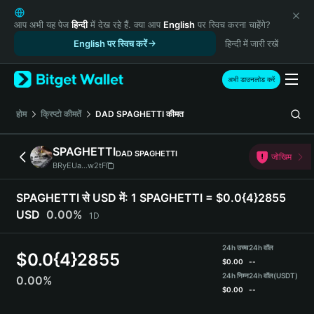
English
日本語
आप अभी यह पेज
हिन्दी
में देख रहे हैं. क्या आप
English
पर स्विच करना चाहेंगे?
Tiếng Việt
English पर स्विच करें
हिन्दी में जारी रखें
Русский
Español (Latinoamérica)
अभी डाउनलोड करें
Türkçe
Italiano
होम
क्रिप्टो कीमतें
DAD SPAGHETTI
कीमत
Français
Deutsch
SPAGHETTI
DAD SPAGHETTI
जोखिम
简体中文
BRyEUa...w2tF
繁體中文
Português (Portugal)
SPAGHETTI से USD में:
1 SPAGHETTI = $0.0{4}2855
Bahasa Indonesia
USD
0.00%
1D
ภาษาไทย
हिन्दी
24h उच्च
24h वॉल
$
0.0{4}2855
বাংলা
$
0.00
--
Español
24h निम्न
24h वॉल
(USDT)
0.00%
$
0.00
--
Português (Brasil)
Español (Argentina)
SPAGHETTI Price Chart