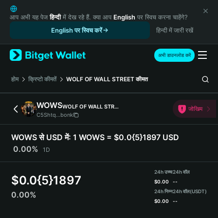
English
日本語
आप अभी यह पेज
हिन्दी
में देख रहे हैं. क्या आप
English
पर स्विच करना चाहेंगे?
Tiếng Việt
English पर स्विच करें
हिन्दी में जारी रखें
Русский
Español (Latinoamérica)
अभी डाउनलोड करें
Türkçe
Italiano
होम
क्रिप्टो कीमतें
WOLF OF WALL STREET
कीमत
Français
Deutsch
WOWS
WOLF OF WALL STREET
जोखिम
简体中文
C5Shtq...bonk
繁體中文
Português (Portugal)
WOWS से USD में:
1 WOWS = $0.0{5}1897 USD
Bahasa Indonesia
0.00%
1D
ภาษาไทย
हिन्दी
24h उच्च
24h वॉल
$
0.0{5}1897
বাংলা
$
0.00
--
Español
24h निम्न
24h वॉल
(USDT)
0.00%
$
0.00
--
Português (Brasil)
Español (Argentina)
WOWS Price Chart