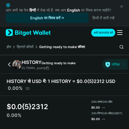
English
日本語
आप अभी यह पेज
हिन्दी
में देख रहे हैं. क्या आप
English
पर स्विच करना चाहेंगे?
Tiếng Việt
English पर स्विच करें
हिन्दी में जारी रखें
Русский
Español (Latinoamérica)
अभी डाउनलोड करें
Türkçe
Italiano
होम
क्रिप्टो कीमतें
Getting ready to make
कीमत
Français
Deutsch
HISTORY
Getting ready to make
जोखिम
简体中文
DL76MN...pump
繁體中文
Português (Portugal)
HISTORY से USD में:
1 HISTORY = $0.0{5}2312 USD
Bahasa Indonesia
0.00%
1D
ภาษาไทย
हिन्दी
24h उच्च
24h वॉल
$
0.0{5}2312
বাংলা
$
0.00
--
Español
24h निम्न
24h वॉल
(USDT)
0.00%
$
0.00
--
Português (Brasil)
Español (Argentina)
HISTORY Price Chart