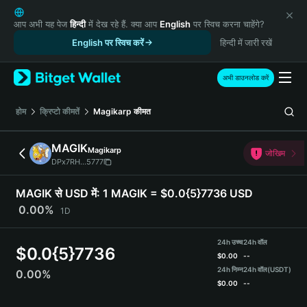
English
日本語
आप अभी यह पेज
हिन्दी
में देख रहे हैं. क्या आप
English
पर स्विच करना चाहेंगे?
Tiếng Việt
English पर स्विच करें
हिन्दी में जारी रखें
Русский
Español (Latinoamérica)
अभी डाउनलोड करें
Türkçe
Italiano
होम
क्रिप्टो कीमतें
Magikarp
कीमत
Français
Deutsch
MAGIK
Magikarp
जोखिम
简体中文
DPx7RH...5777
繁體中文
Português (Portugal)
MAGIK से USD में:
1 MAGIK = $0.0{5}7736 USD
Bahasa Indonesia
0.00%
1D
ภาษาไทย
हिन्दी
24h उच्च
24h वॉल
$
0.0{5}7736
বাংলা
$
0.00
--
Español
24h निम्न
24h वॉल
(USDT)
0.00%
$
0.00
--
Português (Brasil)
Español (Argentina)
MAGIK Price Chart