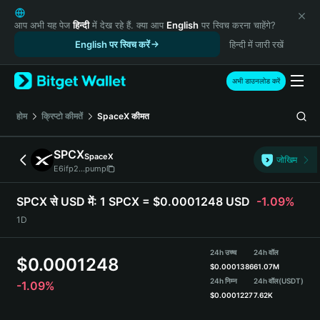
English
日本語
आप अभी यह पेज
हिन्दी
में देख रहे हैं. क्या आप
English
पर स्विच करना चाहेंगे?
Tiếng Việt
English पर स्विच करें
हिन्दी में जारी रखें
Русский
Español (Latinoamérica)
अभी डाउनलोड करें
Türkçe
Italiano
होम
क्रिप्टो कीमतें
SpaceX
कीमत
Français
Deutsch
SPCX
SpaceX
जोखिम
简体中文
E6ifp2...pump
繁體中文
Português (Portugal)
SPCX से USD में:
1 SPCX = $0.0001248 USD
-1.09%
Bahasa Indonesia
1D
ภาษาไทย
हिन्दी
24h उच्च
24h वॉल
$
0.0001248
বাংলা
$
0.0001386
61.07M
Español
24h निम्न
24h वॉल
(USDT)
-1.09%
$
0.0001227
7.62K
Português (Brasil)
Español (Argentina)
SPCX Price Chart