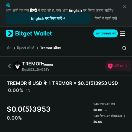
English
日本語
आप अभी यह पेज
हिन्दी
में देख रहे हैं. क्या आप
English
पर स्विच करना चाहेंगे?
Tiếng Việt
English पर स्विच करें
हिन्दी में जारी रखें
Русский
Español (Latinoamérica)
अभी डाउनलोड करें
Türkçe
Italiano
होम
क्रिप्टो कीमतें
Tremor
कीमत
Français
Deutsch
TREMOR
Tremor
जोखिम
简体中文
Egs8S3...BAGS
繁體中文
Português (Portugal)
TREMOR से USD में:
1 TREMOR = $0.0{5}3953 USD
Bahasa Indonesia
0.00%
1D
ภาษาไทย
हिन्दी
24h उच्च
24h वॉल
$
0.0{5}3953
বাংলা
$
0.00
--
Español
24h निम्न
24h वॉल
(USDT)
0.00%
$
0.00
--
Português (Brasil)
Español (Argentina)
TREMOR Price Chart