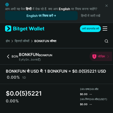
English
日本語
आप अभी यह पेज
हिन्दी
में देख रहे हैं. क्या आप
English
पर स्विच करना चाहेंगे?
Tiếng Việt
English पर स्विच करें
हिन्दी में जारी रखें
Русский
Español (Latinoamérica)
अभी डाउनलोड करें
Türkçe
Italiano
होम
क्रिप्टो कीमतें
BONKFUN
कीमत
Français
Deutsch
BONKFUN
BONKFUN
BON
जोखिम
简体中文
EyKySn...bonk
繁體中文
Português (Portugal)
BONKFUN से USD में:
1 BONKFUN = $0.0{5}5221 USD
Bahasa Indonesia
0.00%
1D
ภาษาไทย
हिन्दी
24h उच्च
24h वॉल
$
0.0{5}5221
বাংলা
$
0.00
--
Español
24h निम्न
24h वॉल
(USDT)
0.00%
$
0.00
--
Português (Brasil)
Español (Argentina)
BONKFUN Price Chart