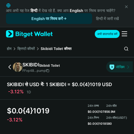
English
日本語
आप अभी यह पेज
हिन्दी
में देख रहे हैं. क्या आप
English
पर स्विच करना चाहेंगे?
Tiếng Việt
English पर स्विच करें
हिन्दी में जारी रखें
Русский
Español (Latinoamérica)
अभी डाउनलोड करें
Türkçe
Italiano
होम
क्रिप्टो कीमतें
Skibidi Toilet
कीमत
Français
Deutsch
SKIBIDI
Skibidi Toilet
जोखिम
简体中文
FFvp48...pump
繁體中文
Português (Portugal)
SKIBIDI से USD में:
1 SKIBIDI = $0.0{4}1019 USD
Bahasa Indonesia
-3.12%
1D
ภาษาไทย
हिन्दी
24h उच्च
24h वॉल
$
0.0{4}1019
বাংলা
$
0.0{4}1078
56.9M
Español
24h निम्न
24h वॉल
(USDT)
-3.12%
$
0.0{4}1018
580
Português (Brasil)
Español (Argentina)
SKIBIDI Price Chart