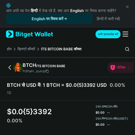
English
日本語
आप अभी यह पेज
हिन्दी
में देख रहे हैं. क्या आप
English
पर स्विच करना चाहेंगे?
Tiếng Việt
English पर स्विच करें
हिन्दी में जारी रखें
Русский
Español (Latinoamérica)
अभी डाउनलोड करें
Türkçe
Italiano
होम
क्रिप्टो कीमतें
ITS BITCOIN BABE
कीमत
Français
Deutsch
BTCH
ITS BITCOIN BABE
जोखिम
简体中文
FGftaH...pump
繁體中文
Português (Portugal)
BTCH से USD में:
1 BTCH = $0.0{5}3392 USD
0.00%
Bahasa Indonesia
1D
ภาษาไทย
हिन्दी
24h उच्च
24h वॉल
$
0.0{5}3392
বাংলা
$
0.00
--
Español
24h निम्न
24h वॉल
(USDT)
0.00%
$
0.00
--
Português (Brasil)
Español (Argentina)
BTCH Price Chart