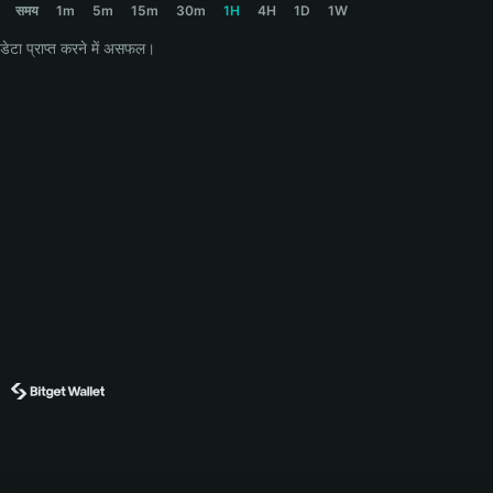
समय
1m
5m
15m
30m
1H
4H
1D
1W
डेटा प्राप्त करने में असफल।