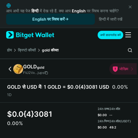
English
日本語
आप अभी यह पेज
हिन्दी
में देख रहे हैं. क्या आप
English
पर स्विच करना चाहेंगे?
Tiếng Việt
English पर स्विच करें
हिन्दी में जारी रखें
Русский
Español (Latinoamérica)
अभी डाउनलोड करें
Türkçe
Italiano
होम
क्रिप्टो कीमतें
gold
कीमत
Français
Deutsch
GOLD
gold
जोखिम
简体中文
FVJ2Vx...jups
繁體中文
Português (Portugal)
GOLD से USD में:
1 GOLD = $0.0{4}3081 USD
0.00%
Bahasa Indonesia
1D
ภาษาไทย
हिन्दी
24h उच्च
24h वॉल
$
0.0{4}3081
বাংলা
$
0.00
--
Español
24h निम्न
24h वॉल
(USDT)
0.00%
$
0.00
49.2
Português (Brasil)
Español (Argentina)
GOLD Price Chart