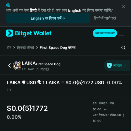
English
日本語
आप अभी यह पेज
हिन्दी
में देख रहे हैं. क्या आप
English
पर स्विच करना चाहेंगे?
Tiếng Việt
English पर स्विच करें
हिन्दी में जारी रखें
Русский
Español (Latinoamérica)
अभी डाउनलोड करें
Türkçe
Italiano
होम
क्रिप्टो कीमतें
First Space Dog
कीमत
Français
Deutsch
LAIKA
First Space Dog
जोखिम
简体中文
FYTAWc...pump
繁體中文
Português (Portugal)
LAIKA से USD में:
1 LAIKA = $0.0{5}1772 USD
0.00%
Bahasa Indonesia
1D
ภาษาไทย
हिन्दी
24h उच्च
24h वॉल
$
0.0{5}1772
বাংলা
$
0.00
--
Español
24h निम्न
24h वॉल
(USDT)
0.00%
$
0.00
--
Português (Brasil)
Español (Argentina)
LAIKA Price Chart