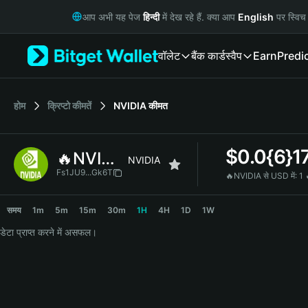
English
आप अभी यह पेज
हिन्दी
में देख रहे हैं. क्या आप
English
पर स्विच 
日本語
Tiếng Việt
वॉलेट
बैंक कार्ड
स्वैप
Earn
Predi
Русский
Español (Latinoamérica)
Türkçe
Italiano
होम
क्रिप्टो कीमतें
NVIDIA
कीमत
Français
Deutsch
$
0.0{6}1
🔥NVIDIA
简体中文
NVIDIA
繁體中文
Fs1JU9...Gk6T
🔥NVIDIA से USD में:
1 
Português (Portugal)
🔥NVIDIA Price Chart
Bahasa Indonesia
समय
1m
5m
15m
30m
1H
4H
1D
1W
ภาษาไทย
डेटा प्राप्त करने में असफल।
हिन्दी
বাংলা
Español
Português (Brasil)
Español (Argentina)