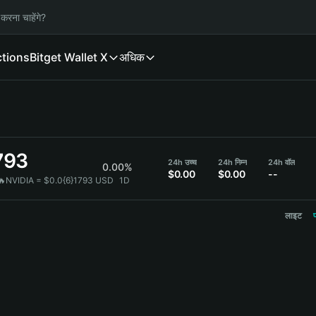
करना चाहेंगे?
ctions
Bitget Wallet X
अधिक
793
24h उच्च
24h निम्न
24h वॉल
0.00%
$0.00
$0.00
--
🔥NVIDIA = $0.0{6}1793 USD
1D
लाइट
प