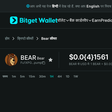
English
आप अभी यह पेज
हिन्दी
में देख रहे हैं. क्या आप
English
पर स्विच 
日本語
Tiếng Việt
वॉलेट
बैंक कार्ड
स्वैप
Earn
Predi
Русский
Español (Latinoamérica)
Türkçe
Italiano
होम
क्रिप्टो कीमतें
Bear
कीमत
Français
Deutsch
$
0.0{4}1561
BEAR
简体中文
Bear
繁體中文
Fu1XPG...pump
BEAR से USD में:
1 BEAR = $0.0
Português (Portugal)
BEAR Price Chart
Bahasa Indonesia
समय
1m
5m
15m
30m
1H
4H
1D
1W
ภาษาไทย
हिन्दी
বাংলা
Español
Português (Brasil)
Español (Argentina)