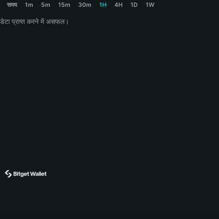
समय
1m
5m
15m
30m
1H
4H
1D
1W
डेटा प्राप्त करने में असफल।