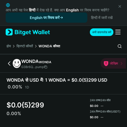
English
日本語
आप अभी यह पेज
हिन्दी
में देख रहे हैं. क्या आप
English
पर स्विच करना चाहेंगे?
Tiếng Việt
English पर स्विच करें
हिन्दी में जारी रखें
Русский
Español (Latinoamérica)
अभी डाउनलोड करें
Türkçe
Italiano
होम
क्रिप्टो कीमतें
WONDA
कीमत
Français
Deutsch
WONDA
WONDA
जोखिम
简体中文
G3Br6Q...pump
繁體中文
Português (Portugal)
WONDA से USD में:
1 WONDA = $0.0{5}299 USD
Bahasa Indonesia
0.00%
1D
ภาษาไทย
हिन्दी
24h उच्च
24h वॉल
$
0.0{5}299
বাংলা
$
0.00
--
Español
24h निम्न
24h वॉल
(USDT)
0.00%
$
0.00
--
Português (Brasil)
Español (Argentina)
WONDA Price Chart