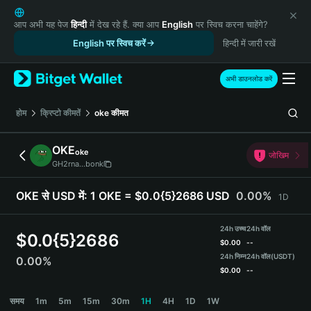
English
日本語
आप अभी यह पेज
हिन्दी
में देख रहे हैं. क्या आप
English
पर स्विच करना चाहेंगे?
Tiếng Việt
English पर स्विच करें
हिन्दी में जारी रखें
Русский
Español (Latinoamérica)
अभी डाउनलोड करें
Türkçe
Italiano
होम
क्रिप्टो कीमतें
oke
कीमत
Français
Deutsch
OKE
oke
जोखिम
简体中文
GH2rna...bonk
繁體中文
Português (Portugal)
OKE से USD में:
1 OKE = $0.0{5}2686 USD
0.00%
1D
Bahasa Indonesia
ภาษาไทย
24h उच्च
24h वॉल
$
0.0{5}2686
हिन्दी
$
0.00
--
বাংলা
24h निम्न
24h वॉल
(USDT)
0.00%
$
0.00
--
Español
Português (Brasil)
OKE Price Chart
समय
1m
5m
15m
30m
1H
4H
1D
1W
Español (Argentina)