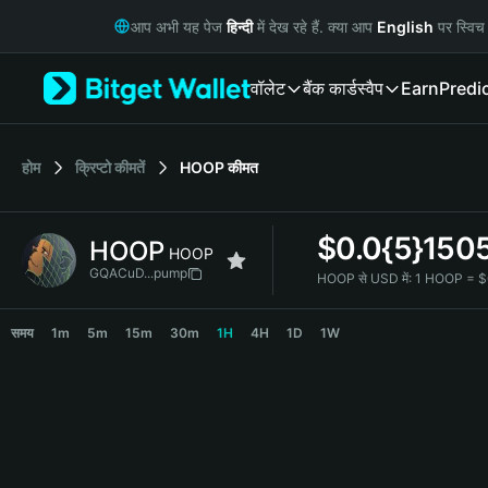
English
आप अभी यह पेज
हिन्दी
में देख रहे हैं. क्या आप
English
पर स्विच 
日本語
Tiếng Việt
वॉलेट
बैंक कार्ड
स्वैप
Earn
Predi
Русский
Español (Latinoamérica)
Türkçe
Italiano
होम
क्रिप्टो कीमतें
HOOP
कीमत
Français
Deutsch
$
0.0{5}150
HOOP
简体中文
HOOP
繁體中文
GQACuD...pump
HOOP से USD में:
1 HOOP = $
Português (Portugal)
HOOP Price Chart
Bahasa Indonesia
समय
1m
5m
15m
30m
1H
4H
1D
1W
ภาษาไทย
हिन्दी
বাংলা
Español
Português (Brasil)
Español (Argentina)