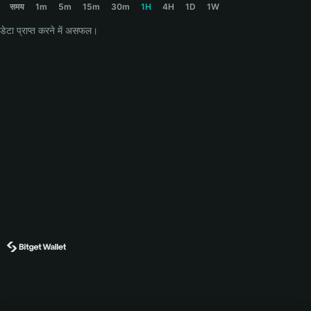
समय
1m
5m
15m
30m
1H
4H
1D
1W
डेटा प्राप्त करने में असफल।