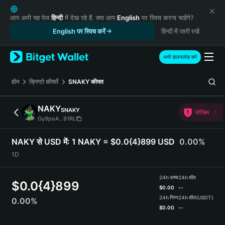
English
日本語
आप अभी यह पेज
हिन्दी
में देख रहे हैं. क्या आप
English
पर स्विच करना चाहेंगे?
Tiếng Việt
English पर स्विच करें
हिन्दी में जारी रखें
Русский
Español (Latinoamérica)
अभी डाउनलोड करें
Türkçe
Italiano
होम
क्रिप्टो कीमतें
SNAKY
कीमत
Français
Deutsch
NAKY
SNAKY
जोखिम
简体中文
Gy9poA...91RL
繁體中文
Português (Portugal)
NAKY से USD में:
1 NAKY = $0.0{4}899 USD
0.00%
Bahasa Indonesia
1D
ภาษาไทย
हिन्दी
24h उच्च
24h वॉल
$
0.0{4}899
বাংলা
$
0.00
--
Español
24h निम्न
24h वॉल
(USDT)
0.00%
$
0.00
--
Português (Brasil)
Español (Argentina)
NAKY Price Chart