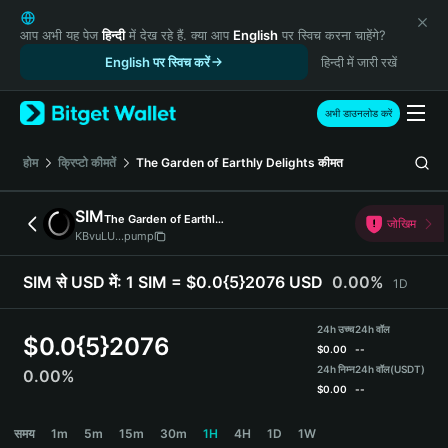
English
日本語
आप अभी यह पेज
हिन्दी
में देख रहे हैं. क्या आप
English
पर स्विच करना चाहेंगे?
Tiếng Việt
English पर स्विच करें
हिन्दी में जारी रखें
Русский
Español (Latinoamérica)
अभी डाउनलोड करें
Türkçe
Italiano
होम
क्रिप्टो कीमतें
The Garden of Earthly Delights
कीमत
Français
Deutsch
SIM
The Garden of Earthly Delights
जोखिम
简体中文
KBvuLU...pump
繁體中文
Português (Portugal)
SIM से USD में:
1 SIM = $0.0{5}2076 USD
0.00%
1D
Bahasa Indonesia
ภาษาไทย
24h उच्च
24h वॉल
$
0.0{5}2076
हिन्दी
$
0.00
--
বাংলা
24h निम्न
24h वॉल
(USDT)
0.00%
$
0.00
--
Español
Português (Brasil)
SIM Price Chart
समय
1m
5m
15m
30m
1H
4H
1D
1W
Español (Argentina)